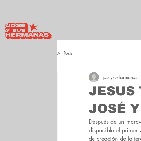
All Posts
joseysushermanas
1
JESUS T
JOSÉ Y
Después de un marav
disponible el primer
de creación de la te